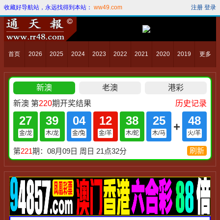
收藏好导航站，永远找得到本站：
ww49.com
注册
登录
首页
2026
2025
2024
2023
2022
2021
2020
2019
更多