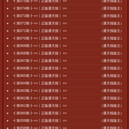
┫第075期┣ ==┋正版通天报┋ ==
（通天报版主）
┫第074期┣ ==┋正版通天报┋ ==
（通天报版主）
┫第073期┣ ==┋正版通天报┋ ==
（通天报版主）
┫第072期┣ ==┋正版通天报┋ ==
（通天报版主）
┫第071期┣ ==┋正版通天报┋ ==
（通天报版主）
┫第070期┣ ==┋正版通天报┋ ==
（通天报版主）
┫第069期┣ ==┋正版通天报┋ ==
（通天报版主）
┫第068期┣ ==┋正版通天报┋ ==
（通天报版主）
┫第067期┣ ==┋正版通天报┋ ==
（通天报版主）
┫第066期┣ ==┋正版通天报┋ ==
（通天报版主）
┫第065期┣ ==┋正版通天报┋ ==
（通天报版主）
┫第064期┣ ==┋正版通天报┋ ==
（通天报版主）
┫第063期┣ ==┋正版通天报┋ ==
（通天报版主）
┫第062期┣ ==┋正版通天报┋ ==
（通天报版主）
┫第061期┣ ==┋正版通天报┋ ==
（通天报版主）
┫第060期┣ ==┋正版通天报┋ ==
（通天报版主）
┫第059期┣ ==┋正版通天报┋ ==
（通天报版主）
┫第058期┣ ==┋正版通天报┋ ==
（通天报版主）