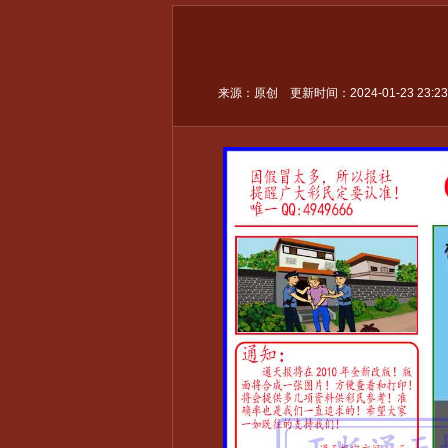
来源：原创 更新时间：2024-01-23 23: