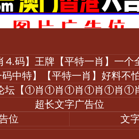
肖⒋码】王牌【平特一肖】一个
一码中特】【平特一肖】好料不怕
论坛【①肖①肖①肖①肖①肖①
超长文字广告位
告位
文